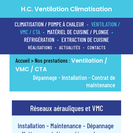
H.C. Ventilation Climatisation
CLIMATISATION / POMPE À CHALEUR
VENTILATION /
•
VMC / CTA
MATÉRIEL DE CUISINE / PLONGE
•
•
RÉFRIGÉRATION
EXTRACTION DE CUISINE
•
•
•
RÉALISATIONS
ACTUALITÉS
CONTACTS
Ventilation /
Accueil
> Nos prestations :
VMC / CTA
Dépannage - Installation - Contrat de
maintenance
Réseaux aérauliques et VMC
Installation – Maintenance – Dépannage